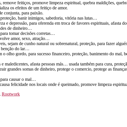
, remove feitiços, promove limpeza espiritual, quebra maldições, quebra
liza os efeitos de um feitiço de amor.
de conjunta, para paixão.
 proteção, banir inimigos, sabedoria, vitória nas lutas…
steza e depressão, para oferenda em troca de favores espirituais, afasta d
dades de dinheiro…
 para tomar decisões corretas…
nvolve amor, sexo, atração…
eis, sejam de cunho natural ou sobrenatural, proteção, para fazer algué
o, benção do lar…
m o olho gordo, para sucesso financeiro, proteção, banimento do mal,
ras e maledicentes, afasta pessoas más… usada também para cura, prote
atrair grandes somas de dinheiro, protege o comercio, protege as finanç
, para causar o mal…
, causa felicidade nos locais onde é queimado, promove limpeza espirit
,
Rootwork