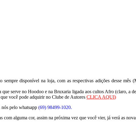
nho
sempre disponível na loja, com as respectivas adições desse mês
ra que serve no Hoodoo e na Bruxaria ligada aos cultos Afro (claro, a de
, que você pode adquirir no Clube de Autores
CLICA AQUI
)
ra nós pelo whatsapp
(69) 98499-1020.
vas com alguma cor, assim na próxima vez que você vier, já verá as nov