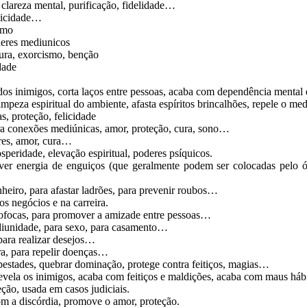
clareza mental, purificação, fidelidade…
elicidade…
smo
deres mediunicos
cura, exorcismo, benção
dade
 dos inimigos, corta laços entre pessoas, acaba com dependência mental 
mpeza espiritual do ambiente, afasta espíritos brincalhões, repele o me
as, proteção, felicidade
ara conexões mediúnicas, amor, proteção, cura, sono…
ores, amor, cura…
osperidade, elevação espiritual, poderes psíquicos.
mover energia de enguiços (que geralmente podem ser colocadas pelo ól
nheiro, para afastar ladrões, para prevenir roubos…
os negócios e na carreira.
 fofocas, para promover a amizade entre pessoas…
ediunidade, para sexo, para casamento…
, para realizar desejos…
ra, para repelir doenças…
mpestades, quebrar dominação, protege contra feitiços, magias…
revela os inimigos, acaba com feitiços e maldições, acaba com maus háb
ção, usada em casos judiciais.
om a discórdia, promove o amor, proteção.