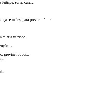
 feitiços, sorte, cura…
oenças e males, para prever o futuro.
m falar a verdade.
 benção…
ção, previne roubos…
as…
ual…