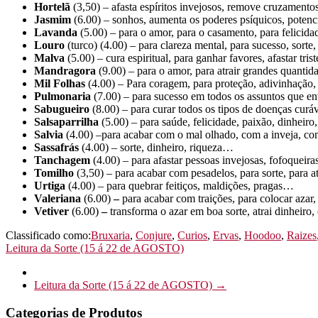
Hortelã
(3,50) – afasta espíritos invejosos, remove cruzamentos
Jasmim
(6.00) – sonhos, aumenta os poderes psíquicos, potencia
Lavanda
(5.00) – para o amor, para o casamento, para felicida
Louro
(turco) (4.00) – para clareza mental, para sucesso, sorte,
Malva
(5.00) – cura espiritual, para ganhar favores, afastar tri
Mandragora
(9.00) – para o amor, para atrair grandes quanti
Mil Folhas
(4.00) – Para coragem, para proteção, adivinhação,
Pulmonaria
(7.00) – para sucesso em todos os assuntos que e
Sabugueiro
(8.00) – para curar todos os tipos de doenças curáv
Salsaparrilha
(5.00) – para saúde, felicidade, paixão, dinheir
Salvia
(4.00) –para acabar com o mal olhado, com a inveja, co
Sassafrás
(4.00) – sorte, dinheiro, riqueza…
Tanchagem
(4.00) – para afastar pessoas invejosas, fofoquei
Tomilho
(3,50) – para acabar com pesadelos, para sorte, para 
Urtiga
(4.00) – para quebrar feitiços, maldições, pragas…
Valeriana
(6.00)
–
para acabar com traições, para colocar azar
Vetiver
(6.00)
–
transforma o azar em boa sorte, atrai dinheiro
Classificado como:
Bruxaria
,
Conjure
,
Curios
,
Ervas
,
Hoodoo
,
Raizes
Leitura da Sorte (15 á 22 de AGOSTO)
Leitura da Sorte (15 á 22 de AGOSTO)
→
Categorias de Produtos