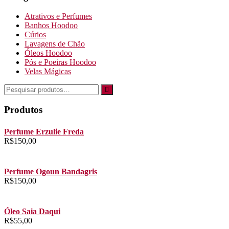
Atrativos e Perfumes
Banhos Hoodoo
Cúrios
Lavagens de Chão
Óleos Hoodoo
Pós e Poeiras Hoodoo
Velas Mágicas
Produtos
Perfume Erzulie Freda
R$
150,00
Perfume Ogoun Bandagris
R$
150,00
Óleo Saia Daqui
R$
55,00