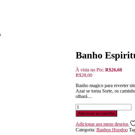
s
Banho Espirit
À vista no Pix:
R$
26,60
R$
28,00
Banho magico para reverter sit
Azar se torna Sorte, os camin
olhará…
Adicionar ao carrinho
Adicionar aos meus desejos
Categoria:
Banhos Hoodoo
Ta