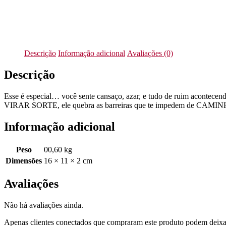
Descrição
Informação adicional
Avaliações (0)
Descrição
Esse é especial… você sente cansaço, azar, e tudo de ruim acontece
VIRAR SORTE, ele quebra as barreiras que te impedem de CAMINHA, el
Informação adicional
Peso
00,60 kg
Dimensões
16 × 11 × 2 cm
Avaliações
Não há avaliações ainda.
Apenas clientes conectados que compraram este produto podem deixa