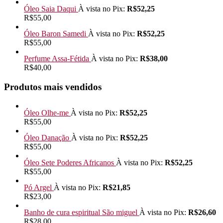
Óleo Saia Daqui
À vista no Pix:
R$
52,25
R$
55,00
Óleo Baron Samedi
À vista no Pix:
R$
52,25
R$
55,00
Perfume Assa-Fétida
À vista no Pix:
R$
38,00
R$
40,00
Produtos mais vendidos
Óleo Olhe-me
À vista no Pix:
R$
52,25
R$
55,00
Óleo Danação
À vista no Pix:
R$
52,25
R$
55,00
Óleo Sete Poderes Africanos
À vista no Pix:
R$
52,25
R$
55,00
Pó Argel
À vista no Pix:
R$
21,85
R$
23,00
Banho de cura espiritual São miguel
À vista no Pix:
R$
26,60
R$
28,00