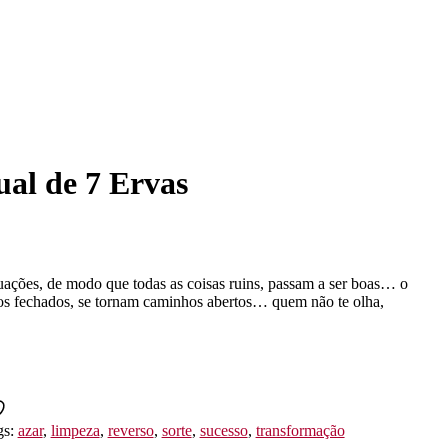
ual de 7 Ervas
uações, de modo que todas as coisas ruins, passam a ser boas… o
hos fechados, se tornam caminhos abertos… quem não te olha,
gs:
azar
,
limpeza
,
reverso
,
sorte
,
sucesso
,
transformação