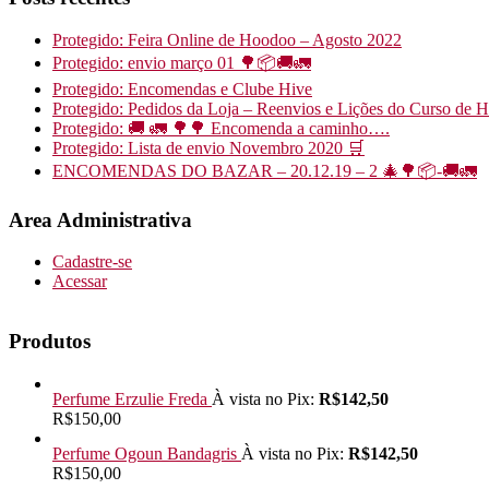
Protegido: Feira Online de Hoodoo – Agosto 2022
Protegido: envio março 01 🌳📦🚚🚛
Protegido: Encomendas e Clube Hive
Protegido: Pedidos da Loja – Reenvios e Lições do Curso de 
Protegido: 🚚 🚛 🌳🌳 Encomenda a caminho….
Protegido: Lista de envio Novembro 2020 🛒
ENCOMENDAS DO BAZAR – 20.12.19 – 2 🎄🌳📦-🚚🚛
Area Administrativa
Cadastre-se
Acessar
Produtos
Perfume Erzulie Freda
À vista no Pix:
R$
142,50
R$
150,00
Perfume Ogoun Bandagris
À vista no Pix:
R$
142,50
R$
150,00