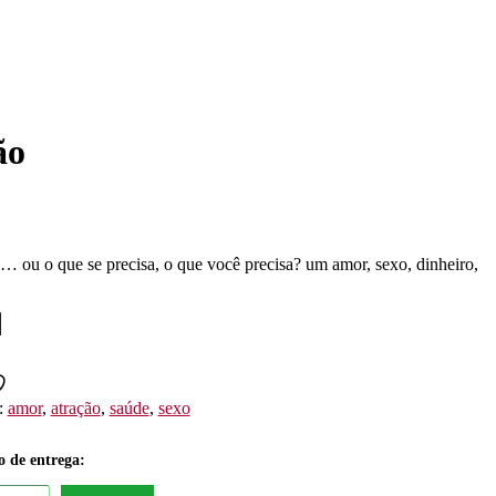
ão
a… ou o que se precisa, o que você precisa? um amor, sexo, dinheiro,
:
amor
,
atração
,
saúde
,
sexo
o de entrega: