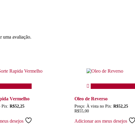
r uma avaliação.
nar ao carrinho
Adicionar ao carrinho
apida Vermelho
Oleo de Reverso
o Pix:
R$
52,25
Preço:
À vista no Pix:
R$
52,25
R$
55,00
meus desejos
Adicionar aos meus desejos