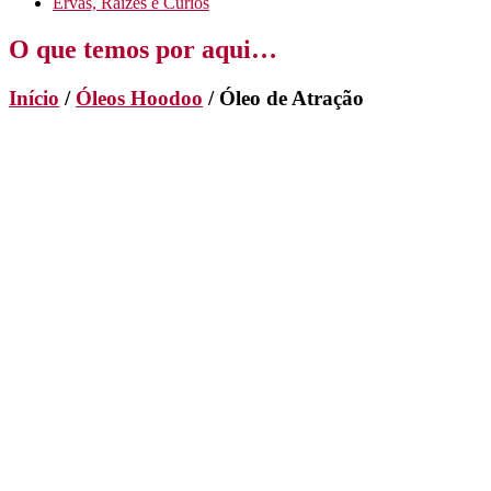
Ervas, Raizes e Curios
O que temos por aqui…
Início
/
Óleos Hoodoo
/ Óleo de Atração