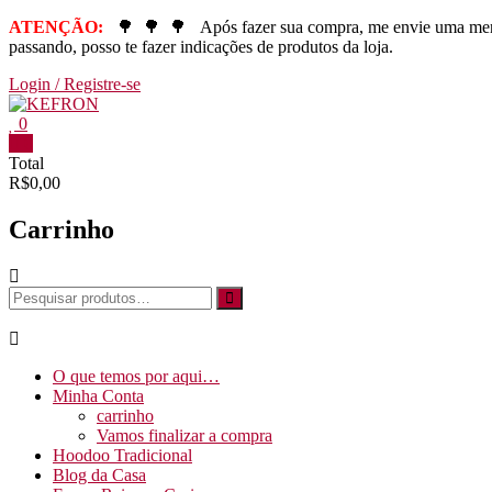
ATENÇÃO:
🌳
🌳
🌳
Após fazer sua compra, me envie uma m
passando, posso te fazer indicações de produtos da loja.
Login / Registre-se
0
0
Total
R$0,00
Carrinho
O que temos por aqui…
Minha Conta
carrinho
Vamos finalizar a compra
Hoodoo Tradicional
Blog da Casa