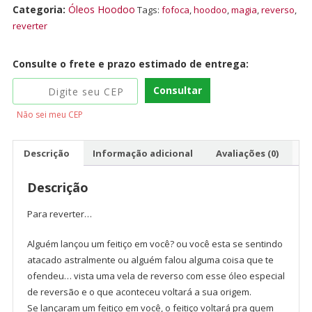
Categoria:
Óleos Hoodoo
Tags:
fofoca
,
hoodoo
,
magia
,
reverso
,
reverter
Consulte o frete e prazo estimado de entrega:
Consultar
Não sei meu CEP
Descrição
Informação adicional
Avaliações (0)
Descrição
Para reverter…
Alguém lançou um feitiço em você? ou você esta se sentindo
atacado astralmente ou alguém falou alguma coisa que te
ofendeu… vista uma vela de reverso com esse óleo especial
de reversão e o que aconteceu voltará a sua origem.
Se lançaram um feitiço em você, o feitiço voltará pra quem