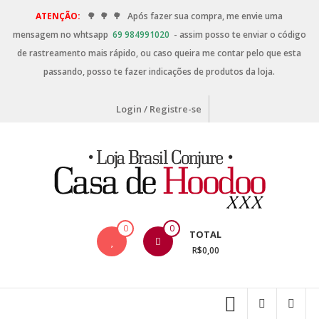
ATENÇÃO:
🌳
🌳
🌳
Após fazer sua compra, me envie uma
mensagem no whtsapp
69 984991020
- assim posso te enviar o código
de rastreamento mais rápido, ou caso queira me contar pelo que esta
passando, posso te fazer indicações de produtos da loja.
Login / Registre-se
0
0
TOTAL
R$0,00