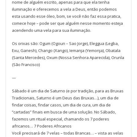
nome de alguém escrito, apenas para que ela tenha
iluminação e oferecemos a vela
a Deus, então podemos
esta usando esse óleo, bom, se você não faz essa pratica,
comece hoje – pode ser que alguém nesse momento esteja
acendendo uma vela para sua iluminação.
Os orixas são: Ogum (Ogoun – Sao Jorge), Eleggua (Legba,
Exu, Ganesh), Chango (Xango), Iemanja (Yemonja), Obatala
(Santa Mercedes), Oxum (Nossa Senhora Aparecida), Orunla
(São Francisco)
—
Sábado é um dia de Saturno (e por tradição, para as Bruxas
Tradicionais, Saturno é um Deus das Bruxas…), um dia de
findar coisas, findar casos, um dia de cura, um dia de
“cartadas” finais em busca de uma solução. No Sábado,
fazemos um ritual especial, chamando os 7 poderes
africanos… 7 Poderes Africanos
Você precisará de 7 velas – todas Brancas… – vista as velas