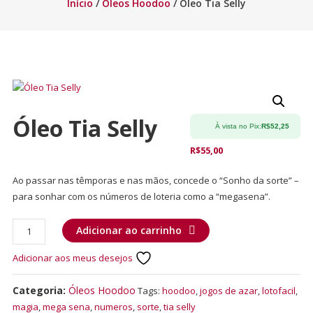
Início
/
Óleos Hoodoo
/ Óleo Tia Selly
Óleo Tia Selly
À vista no Pix:
R$
52,25
R$
55,00
Ao passar nas têmporas e nas mãos, concede o “Sonho da sorte” –
para sonhar com os números de loteria como a “megasena”.
Adicionar ao carrinho
Adicionar aos meus desejos
Categoria:
Óleos Hoodoo
Tags:
hoodoo
,
jogos de azar
,
lotofacil
,
magia
,
mega sena
,
numeros
,
sorte
,
tia selly