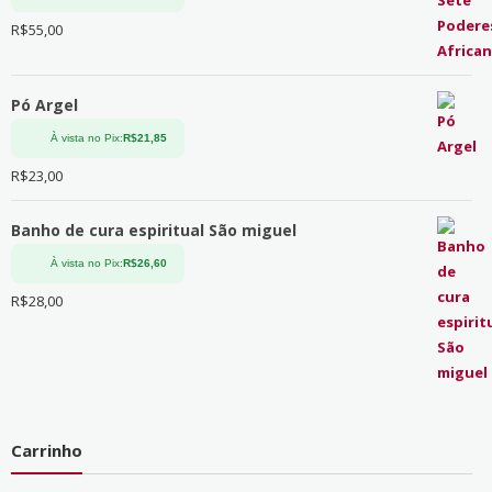
R$
55,00
Pó Argel
À vista no Pix:
R$
21,85
R$
23,00
Banho de cura espiritual São miguel
À vista no Pix:
R$
26,60
R$
28,00
Carrinho