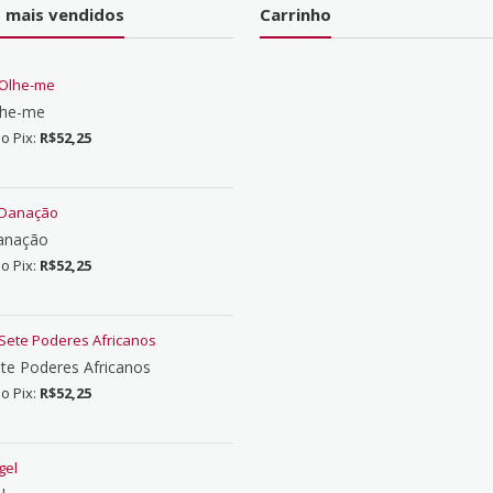
 mais vendidos
Carrinho
lhe-me
no Pix:
R$
52,25
anação
no Pix:
R$
52,25
te Poderes Africanos
no Pix:
R$
52,25