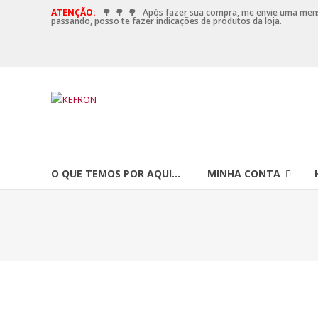
ATENÇÃO:
🌳
🌳
🌳
Após fazer sua compra, me envie uma me
passando, posso te fazer indicações de produtos da loja.
O QUE TEMOS POR AQUI…
MINHA CONTA