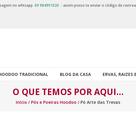
nsagem no whtsapp
69 984991020
- assim posso te enviar o código de rastre
HOODOO TRADICIONAL
BLOG DA CASA
ERVAS, RAIZES 
O QUE TEMOS POR AQUI…
Início
/
Pós e Poeiras Hoodoo
/ Pó Arte das Trevas