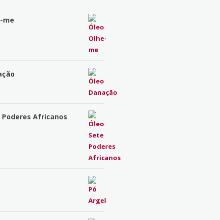
e-me
ação
 Poderes Africanos