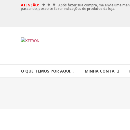
Ir
ATENÇÃO:
🌳
🌳
🌳
Após fazer sua compra, me envie uma me
passando, posso te fazer indicações de produtos da loja.
para
o
conteúdo
KEFRON
Casa
de
Hoodoo
O QUE TEMOS POR AQUI…
MINHA CONTA