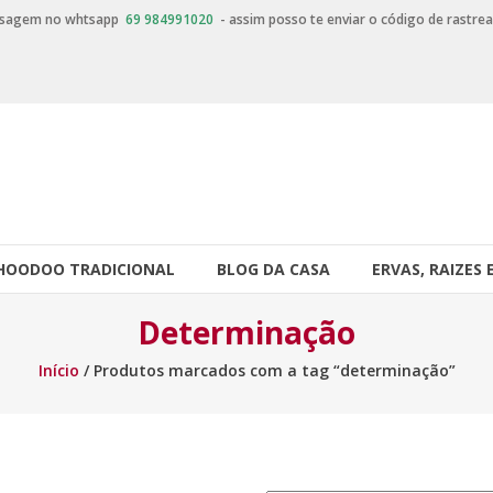
nsagem no whtsapp
69 984991020
- assim posso te enviar o código de rastre
HOODOO TRADICIONAL
BLOG DA CASA
ERVAS, RAIZES 
Determinação
Início
/ Produtos marcados com a tag “determinação”