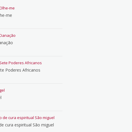
lhe-me
anação
te Poderes Africanos
l
e cura espiritual São miguel