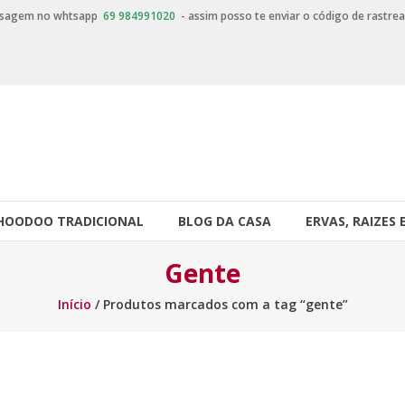
nsagem no whtsapp
69 984991020
- assim posso te enviar o código de rastre
HOODOO TRADICIONAL
BLOG DA CASA
ERVAS, RAIZES 
Gente
Início
/ Produtos marcados com a tag “gente”