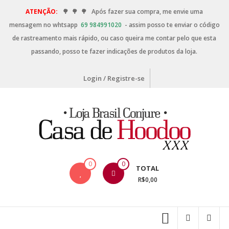
ATENÇÃO:
🌳
🌳
🌳
Após fazer sua compra, me envie uma
mensagem no whtsapp
69 984991020
- assim posso te enviar o código
de rastreamento mais rápido, ou caso queira me contar pelo que esta
passando, posso te fazer indicações de produtos da loja.
Login / Registre-se
0
0
TOTAL
R$0,00