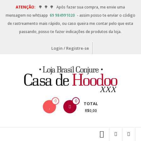
ATENÇÃO:
🌳
🌳
🌳
Após fazer sua compra, me envie uma
mensagem no whtsapp
69 984991020
- assim posso te enviar o código
de rastreamento mais rápido, ou caso queira me contar pelo que esta
passando, posso te fazer indicações de produtos da loja.
Login / Registre-se
0
0
TOTAL
R$0,00