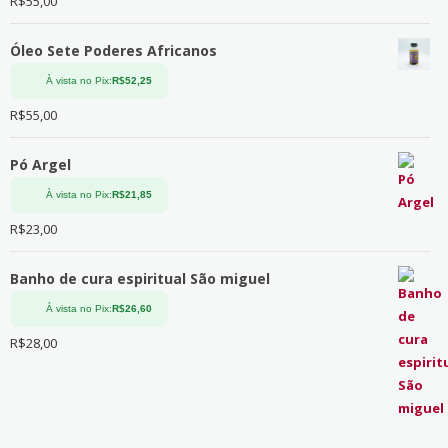
R$
55,00
Óleo Sete Poderes Africanos
À vista no Pix:
R$
52,25
R$
55,00
Pó Argel
À vista no Pix:
R$
21,85
R$
23,00
Banho de cura espiritual São miguel
À vista no Pix:
R$
26,60
R$
28,00